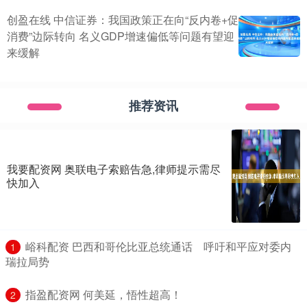
创盈在线 中信证券：我国政策正在向“反内卷+促
消费”边际转向 名义GDP增速偏低等问题有望迎
来缓解
推荐资讯
我要配资网 奥联电子索赔告急,律师提示需尽
快加入
​峪科配资 巴西和哥伦比亚总统通话 呼吁和平应对委内
1
瑞拉局势
​指盈配资网 何美延，悟性超高！
2