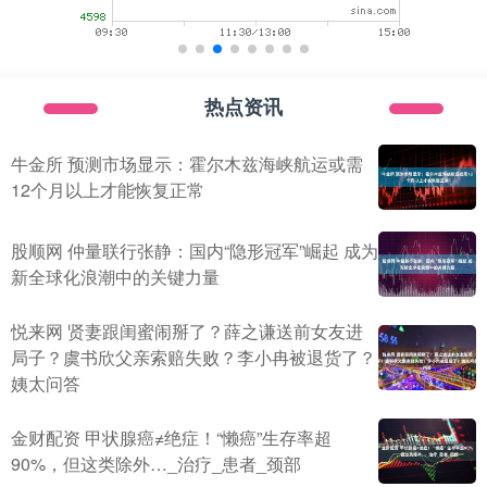
热点资讯
牛金所 预测市场显示：霍尔木兹海峡航运或需
12个月以上才能恢复正常
股顺网 仲量联行张静：国内“隐形冠军”崛起 成为
新全球化浪潮中的关键力量
悦来网 贤妻跟闺蜜闹掰了？薛之谦送前女友进
局子？虞书欣父亲索赔失败？李小冉被退货了？
姨太问答
金财配资 甲状腺癌≠绝症！“懒癌”生存率超
90%，但这类除外…_治疗_患者_颈部