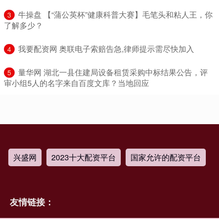
​牛操盘 【“蒲公英杯”健康科普大赛】毛笔头和粘人王，你
3
了解多少？
​我要配资网 奥联电子索赔告急,律师提示需尽快加入
4
​量华网 湖北一县住建局设备租赁采购中标结果公告，评
5
审小组5人的名字来自百度文库？当地回应
兴盛网
2023十大配资平台
国家允许的配资平台
友情链接：