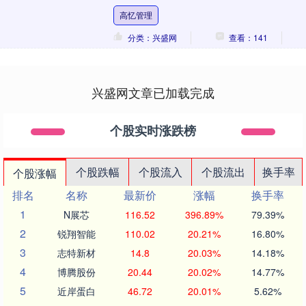
第未来（以下简称“FF”）和AIXC成功，“....
高忆管理
分类：兴盛网
查看：141
兴盛网文章已加载完成
个股实时涨跌榜
个股跌幅
个股流入
个股流出
换手率
个股涨幅
排名
名称
最新价
涨幅
换手率
1
N展芯
116.52
396.89%
79.39%
2
锐翔智能
110.02
20.21%
16.80%
3
志特新材
14.8
20.03%
14.18%
4
博腾股份
20.44
20.02%
14.77%
5
近岸蛋白
46.72
20.01%
5.62%