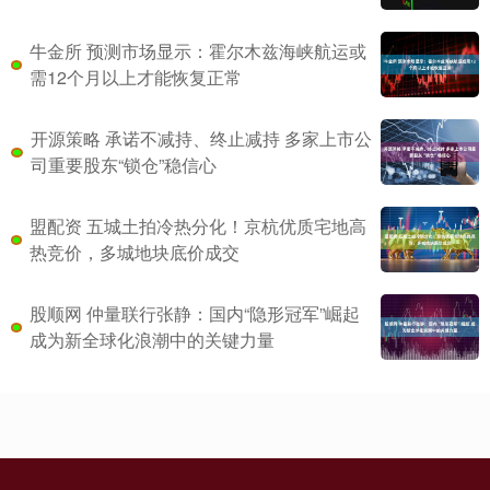
牛金所 预测市场显示：霍尔木兹海峡航运或
需12个月以上才能恢复正常
开源策略 承诺不减持、终止减持 多家上市公
司重要股东“锁仓”稳信心
盟配资 五城土拍冷热分化！京杭优质宅地高
热竞价，多城地块底价成交
股顺网 仲量联行张静：国内“隐形冠军”崛起
成为新全球化浪潮中的关键力量