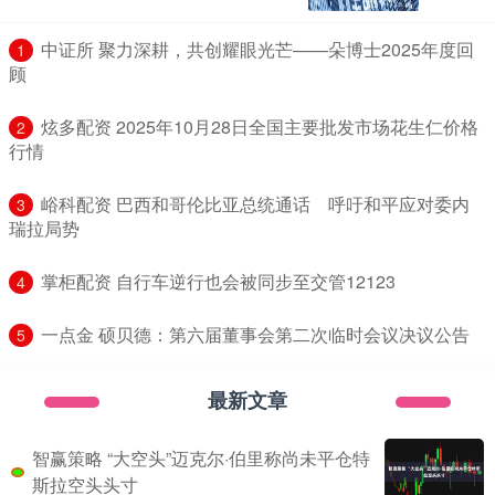
​中证所 聚力深耕，共创耀眼光芒——朵博士2025年度回
1
顾
​炫多配资 2025年10月28日全国主要批发市场花生仁价格
2
行情
​峪科配资 巴西和哥伦比亚总统通话 呼吁和平应对委内
3
瑞拉局势
​掌柜配资 自行车逆行也会被同步至交管12123
4
​一点金 硕贝德：第六届董事会第二次临时会议决议公告
5
最新文章
智赢策略 “大空头”迈克尔·伯里称尚未平仓特
斯拉空头头寸