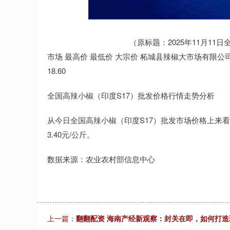
上证指数
3878.92
00
-0.35%
0.49
0.0
（原标题：2025年11月1
市场 最高价 最低价 大宗价 柘城县辣椒大市场有限公司 21.80
18.60
全国高辣小椒（印度S17）批发价格行情走势分析
从今日全国高辣小椒（印度S17）批发市场价格上来看，当
3.40元/公斤。
数据来源：农业农村部信息中心
上一篇：
翻翻配资 海南产经新观察：封关在即，如何打