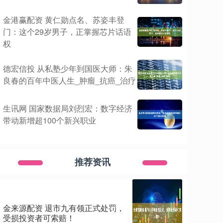
金港赢配资 黄仁勋点名、苏姿丰登
门：这个29岁男子，正掌握芯片话语
权
德宏信投 从私塾少年到国医大师：朱
良春的百年中医人生_肿瘤_抗癌_治疗
生讯网 国家数据局刘烈宏：数字经济
带动新增超100个新兴职业
推荐资讯
金来源配资 退市九有领正式处罚，
受损投资者可索赔！