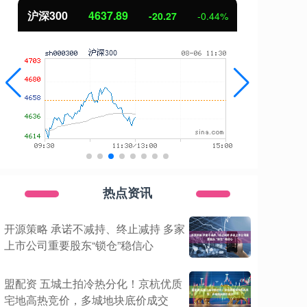
沪深300
4637.89
北
-20.27
-0.44%
热点资讯
开源策略 承诺不减持、终止减持 多家
上市公司重要股东“锁仓”稳信心
盟配资 五城土拍冷热分化！京杭优质
宅地高热竞价，多城地块底价成交