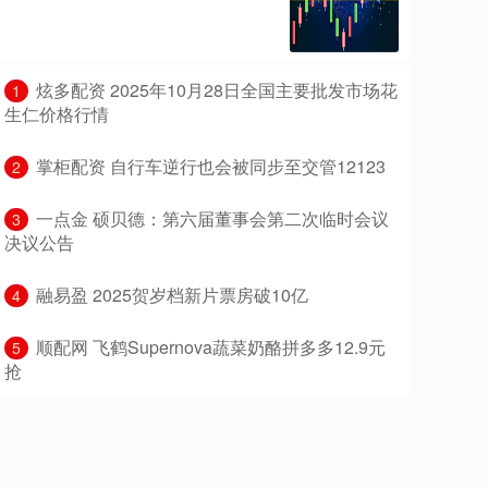
​炫多配资 2025年10月28日全国主要批发市场花
1
生仁价格行情
​掌柜配资 自行车逆行也会被同步至交管12123
2
​一点金 硕贝德：第六届董事会第二次临时会议
3
决议公告
​融易盈 2025贺岁档新片票房破10亿
4
​顺配网 飞鹤Supernova蔬菜奶酪拼多多12.9元
5
抢