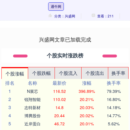
刘松涛生于1951年，四川的一个贫困家
通牛网
庭。家境....
分类：兴盛网
查看：211
兴盛网文章已加载完成
个股实时涨跌榜
个股跌幅
个股流入
个股流出
换手率
个股涨幅
排名
名称
最新价
涨幅
换手率
1
N展芯
116.52
396.89%
79.39%
2
锐翔智能
110.02
20.21%
16.80%
3
志特新材
14.8
20.03%
14.18%
4
博腾股份
20.44
20.02%
14.77%
5
近岸蛋白
46.72
20.01%
5.62%