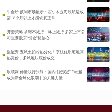
牛金所 预测市场显示：霍尔木兹海峡航运或
需12个月以上才能恢复正常
开源策略 承诺不减持、终止减持 多家上市公
司重要股东“锁仓”稳信心
盟配资 五城土拍冷热分化！京杭优质宅地高
热竞价，多城地块底价成交
股顺网 仲量联行张静：国内“隐形冠军”崛起
成为新全球化浪潮中的关键力量