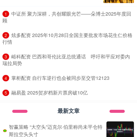
​中证所 聚力深耕，共创耀眼光芒——朵博士2025年度回
1
顾
​炫多配资 2025年10月28日全国主要批发市场花生仁价格
2
行情
​峪科配资 巴西和哥伦比亚总统通话 呼吁和平应对委内
3
瑞拉局势
​掌柜配资 自行车逆行也会被同步至交管12123
4
​融易盈 2025贺岁档新片票房破10亿
5
最新文章
智赢策略 “大空头”迈克尔·伯里称尚未平仓特
斯拉空头头寸