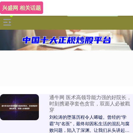
兴盛网 相关话题
通牛网 医术高领导能力强的好院长，
时刻携避孕套色贪官，双面人必被戳
穿
刘松涛的堕落历程令人唏嘘。曾经的“学
霸”与“名医”，最终却因私生活的混乱与腐
败问题，陷入了深渊。让我们从头讲起。