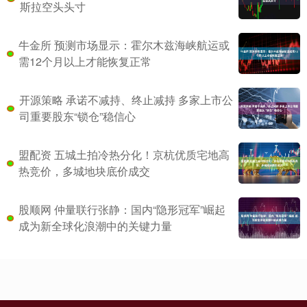
斯拉空头头寸
牛金所 预测市场显示：霍尔木兹海峡航运或
需12个月以上才能恢复正常
开源策略 承诺不减持、终止减持 多家上市公
司重要股东“锁仓”稳信心
盟配资 五城土拍冷热分化！京杭优质宅地高
热竞价，多城地块底价成交
股顺网 仲量联行张静：国内“隐形冠军”崛起
成为新全球化浪潮中的关键力量