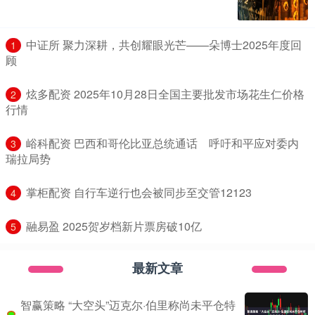
​中证所 聚力深耕，共创耀眼光芒——朵博士2025年度回
1
顾
​炫多配资 2025年10月28日全国主要批发市场花生仁价格
2
行情
​峪科配资 巴西和哥伦比亚总统通话 呼吁和平应对委内
3
瑞拉局势
​掌柜配资 自行车逆行也会被同步至交管12123
4
​融易盈 2025贺岁档新片票房破10亿
5
最新文章
智赢策略 “大空头”迈克尔·伯里称尚未平仓特