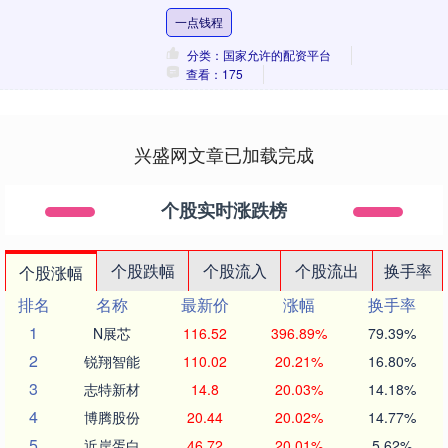
连日来，北碚实验幼儿园教育集团以“数学
一点钱程
趣玩，快乐成长....
分类：国家允许的配资平台
查看：175
兴盛网文章已加载完成
个股实时涨跌榜
个股跌幅
个股流入
个股流出
换手率
个股涨幅
排名
名称
最新价
涨幅
换手率
1
N展芯
116.52
396.89%
79.39%
2
锐翔智能
110.02
20.21%
16.80%
3
志特新材
14.8
20.03%
14.18%
4
博腾股份
20.44
20.02%
14.77%
5
近岸蛋白
46.72
20.01%
5.62%