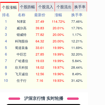
个股跌幅
个股流入
个股流出
换手率
个股涨幅
排名
名称
最新价
涨幅
换手率
1
N津富
37.49
114.72%
77.46%
2
威尔高
39.83
20.01%
17.76%
3
锴威特
77.82
20.00%
1.17%
4
科翔股份
64.32
20.00%
12.21%
5
蜀道装备
33.61
19.99%
11.69%
6
中巨芯
27.85
19.99%
32.20%
7
广哈通信
19.03
19.99%
5.84%
8
欣天科技
18.02
19.97%
28.44%
9
飞天诚信
12.56
19.96%
8.49%
10
任子行
7.16
19.93%
31.42%
沪深京行情 实时轮播