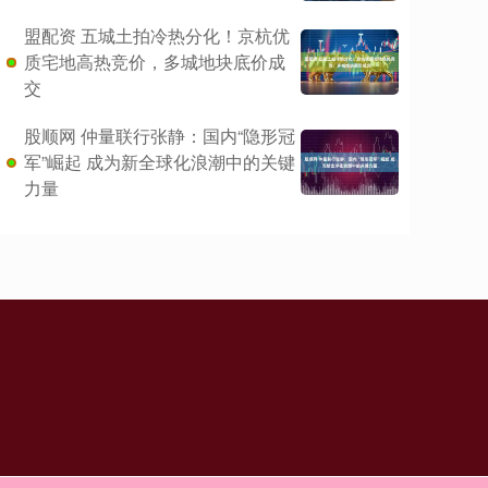
盟配资 五城土拍冷热分化！京杭优
质宅地高热竞价，多城地块底价成
交
股顺网 仲量联行张静：国内“隐形冠
军”崛起 成为新全球化浪潮中的关键
力量