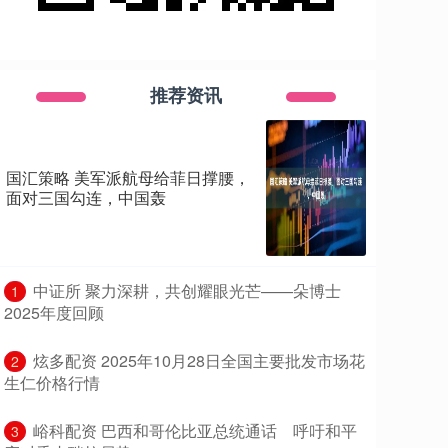
推荐资讯
国汇策略 美军派航母给菲日撑腰，
面对三国勾连，中国轰
​中证所 聚力深耕，共创耀眼光芒——朵博士
1
2025年度回顾
​炫多配资 2025年10月28日全国主要批发市场花
2
生仁价格行情
​峪科配资 巴西和哥伦比亚总统通话 呼吁和平
3