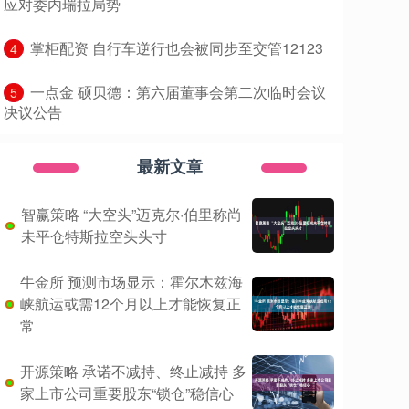
应对委内瑞拉局势
​掌柜配资 自行车逆行也会被同步至交管12123
4
​一点金 硕贝德：第六届董事会第二次临时会议
5
决议公告
最新文章
智赢策略 “大空头”迈克尔·伯里称尚
未平仓特斯拉空头头寸
牛金所 预测市场显示：霍尔木兹海
峡航运或需12个月以上才能恢复正
常
开源策略 承诺不减持、终止减持 多
家上市公司重要股东“锁仓”稳信心