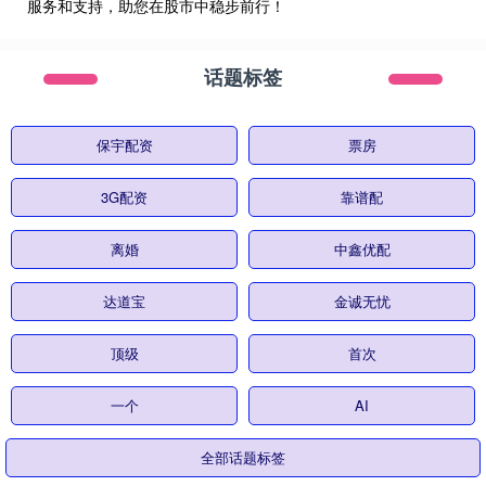
服务和支持，助您在股市中稳步前行！
话题标签
保宇配资
票房
3G配资
靠谱配
离婚
中鑫优配
达道宝
金诚无忧
顶级
首次
一个
AI
全部话题标签