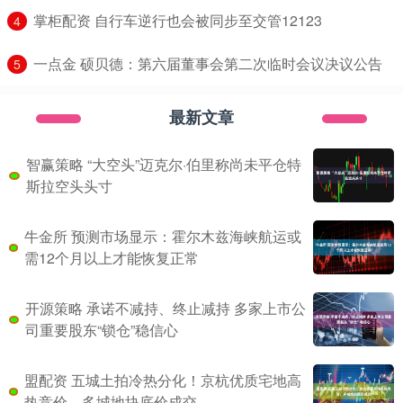
​掌柜配资 自行车逆行也会被同步至交管12123
4
​一点金 硕贝德：第六届董事会第二次临时会议决议公告
5
最新文章
智赢策略 “大空头”迈克尔·伯里称尚未平仓特
斯拉空头头寸
牛金所 预测市场显示：霍尔木兹海峡航运或
需12个月以上才能恢复正常
开源策略 承诺不减持、终止减持 多家上市公
司重要股东“锁仓”稳信心
盟配资 五城土拍冷热分化！京杭优质宅地高
热竞价，多城地块底价成交