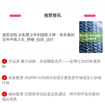
推荐资讯
德宏信投 从私塾少年到国医大师：朱良春的
百年中医人生_肿瘤_抗癌_治疗
​中证所 聚力深耕，共创耀眼光芒——朵博士2025年度回
1
顾
​炫多配资 2025年10月28日全国主要批发市场花生仁价格
2
行情
​峪科配资 巴西和哥伦比亚总统通话 呼吁和平应对委内
3
瑞拉局势